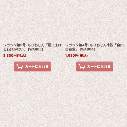
ワガジン第5号-もりわじん「雨にまけ
ワガジン第4号-もりわじん小説「自由
るわけがない」
[
WAB05
]
自在堂」
[
WAB04
]
3,300
円
(税込)
1,980
円
(税込)