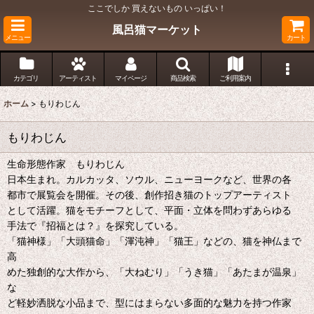
ここでしか 買えないもの いっぱい！
風呂猫マーケット
メニュー
カート
カテゴリ
アーティスト
マイページ
商品検索
ご利用案内
ホーム
>
もりわじん
もりわじん
生命形態作家 もりわじん
日本生まれ。カルカッタ、ソウル、ニューヨークなど、世界の各
都市で展覧会を開催。その後、創作招き猫のトップアーティスト
として活躍。猫をモチーフとして、平面・立体を問わずあらゆる
手法で『招福とは？』を探究している。
「猫神様」「大頭猫命」「渾沌神」「猫王」などの、猫を神仏まで
高
めた独創的な大作から、「大ねむり」「うき猫」「あたまが温泉」
な
ど軽妙洒脱な小品まで、型にはまらない多面的な魅力を持つ作家