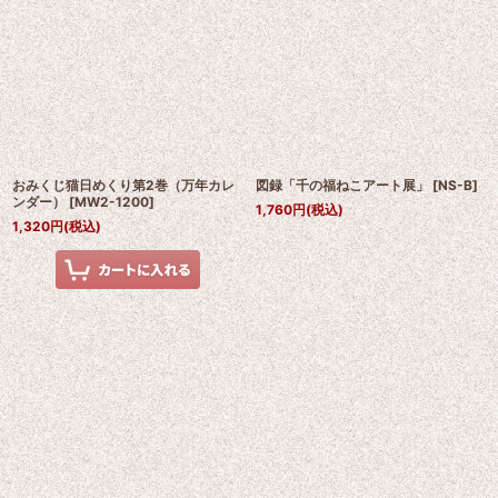
おみくじ猫日めくり第2巻（万年カレ
図録「千の福ねこアート展」
[
NS-B
]
ンダー）
[
MW2-1200
]
1,760
円
(税込)
1,320
円
(税込)