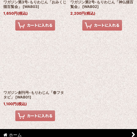
ワガジン第3号-もりわじん「おみくじ
ワガジン第2号-もりわじん「神仏猫百
猫百覧会」
[
WAB03
]
覧会」
[
WAB02
]
1,650
円
(税込)
2,200
円
(税込)
ワガジン創刊号-もりわじん「春フタ
タビ」
[
WAB01
]
1,100
円
(税込)
ホーム