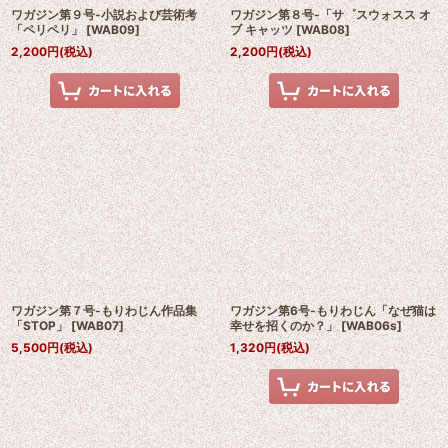
ワガジン第９号-小説および芸術考
ワガジン第８号-「サ゜スウォスス オ
「ペリペリ」
[
WAB09
]
ブ キャッツ
[
WAB08
]
2,200
円
(税込)
2,200
円
(税込)
ワガジン第７号-もりわじん作品集
ワガジン第6号-もりわじん「なぜ猫は
「STOP」
[
WAB07
]
幸せを招くのか？」
[
WAB06s
]
5,500
円
(税込)
1,320
円
(税込)