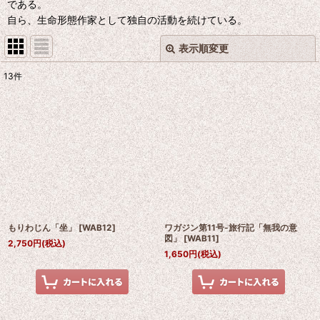
である。
自ら、生命形態作家として独自の活動を続けている。
表示順変更
閉じる
13
件
表示数
:
並び順
:
絞り込む
もりわじん「坐」
[
WAB12
]
ワガジン第11号-旅行記「無我の意
図」
[
WAB11
]
2,750
円
(税込)
1,650
円
(税込)