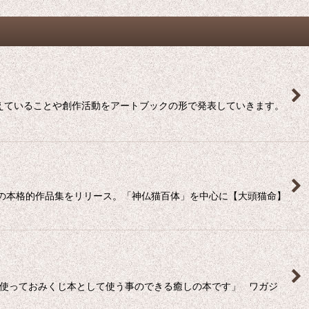
考えていることや創作活動をアートブックの形で発表していきます。
初の本格的作品集をリリース。「神仏猫百体」を中心に【大頭猫命】
を使っておみくじ本として使う事のできる癒しの本です」 ワガジ