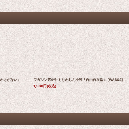
るわけがない」
ワガジン第4号-もりわじん小説「自由自在堂」
[
WAB04
]
1,980
円
(税込)