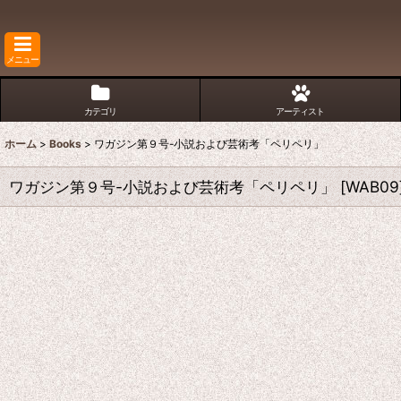
メニュー
カテゴリ
アーティスト
ホーム
>
Books
>
ワガジン第９号-小説および芸術考「ペリペリ」
ワガジン第９号-小説および芸術考「ペリペリ」
[
WAB09