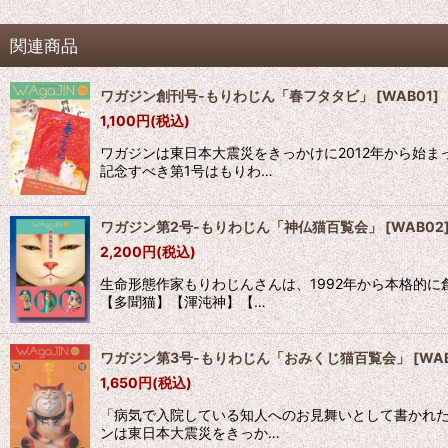
関連商品
ワガジン創刊号-もりわじん「春フタタビ」
[
WAB01
]
1,100
円
(税込)
ワガジンは東日本大震災をきっかけに2012年から始
記念すべき第1号はもりわ…
ワガジン第2号-もりわじん「神仏猫百覧会」
[
WAB02
2,200
円
(税込)
生命形態作家もりわじんさんは、1992年から本格的
【多聞猫】【渾沌神】【…
ワガジン第3号-もりわじん「おみくじ猫百覧会」
[
WA
1,650
円
(税込)
「病気で入院している知人へのお見舞いとして書かれた
ンは東日本大震災をきっか…