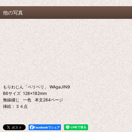
他の写真
もりわじん「ペリペリ」 WAgaJIN9
B6サイズ 128×182mm
無線綴じ 一色 本文284ページ
挿絵：３４点
Facebookでシェア