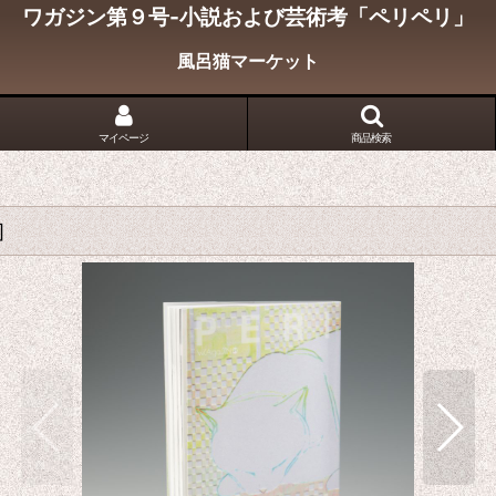
ワガジン第９号-小説および芸術考「ペリペリ」
風呂猫マーケット
マイページ
商品検索
]