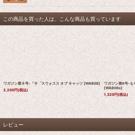
この商品を買った人は、こんな商品も買っています
ワガジン第８号-「サ゜スウォスス オブ キャッツ
[
WAB08
]
ワガジン第6号-
[
WAB06s
]
2,200
円
(税込)
1,320
円
(税込)
レビュー