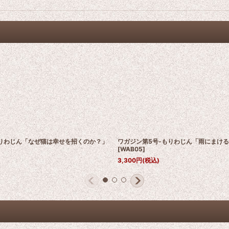
もりわじん「なぜ猫は幸せを招くのか？」
ワガジン第5号-もりわじん「雨にまけ
[
WAB05
]
3,300
円
(税込)