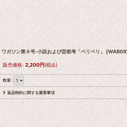
ワガジン第９号-小説および芸術考「ペリペリ」
[
WAB09
販売価格
:
2,200
円
(税込)
数量
:
返品特約に関する重要事項