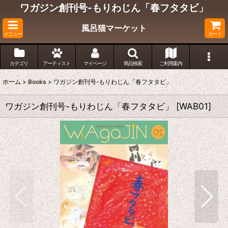
ワガジン創刊号-もりわじん「春フタタビ」
風呂猫マーケット
メニュー
カート
カテゴリ
アーティスト
マイページ
商品検索
ご利用案内
ホーム
>
Books
>
ワガジン創刊号-もりわじん「春フタタビ」
ワガジン創刊号-もりわじん「春フタタビ」
[
WAB01
]