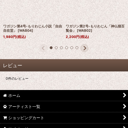
ワガジン第4号-もりわじん小説「自由
ワガジン第2号-もりわじん「神仏猫百
自在堂」
[
WAB04
]
覧会」
[
WAB02
]
1,980
円
(税込)
2,200
円
(税込)
レビュー
0
件のレビュー
ホーム
アーティスト一覧
ショッピングカート