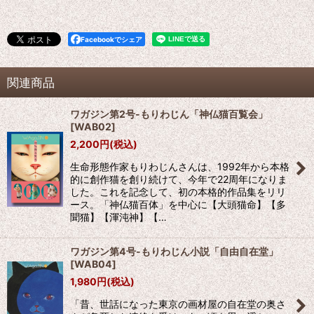
Facebookでシェア
関連商品
ワガジン第2号-もりわじん「神仏猫百覧会」
[
WAB02
]
2,200
円
(税込)
生命形態作家もりわじんさんは、1992年から本格
的に創作猫を創り続けて、今年で22周年になりま
した。これを記念して、初の本格的作品集をリリ
ース。「神仏猫百体」を中心に【大頭猫命】【多
聞猫】【渾沌神】【…
ワガジン第4号-もりわじん小説「自由自在堂」
[
WAB04
]
1,980
円
(税込)
「昔、世話になった東京の画材屋の自在堂の奥さ