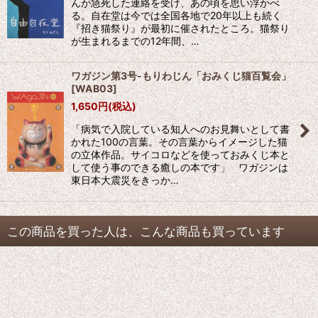
んが急死した連絡を受け、あの頃を思い浮かべ
る。自在堂は今では全国各地で20年以上も続く
『招き猫祭り』が最初に催されたところ。猫祭り
が生まれるまでの12年間、…
ワガジン第3号-もりわじん「おみくじ猫百覧会」
[
WAB03
]
1,650
円
(税込)
「病気で入院している知人へのお見舞いとして書
かれた100の言葉。その言葉からイメージした猫
の立体作品。サイコロなどを使っておみくじ本と
して使う事のできる癒しの本です」 ワガジンは
東日本大震災をきっか…
この商品を買った人は、こんな商品も買っています