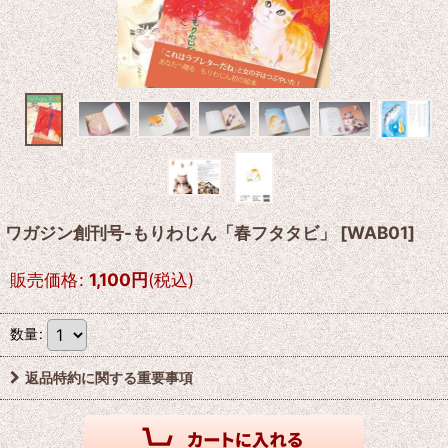
ワガジン創刊号-もりわじん「春フタタビ」
[
WAB01
]
販売価格
:
1,100
円
(税込)
数量
:
返品特約に関する重要事項