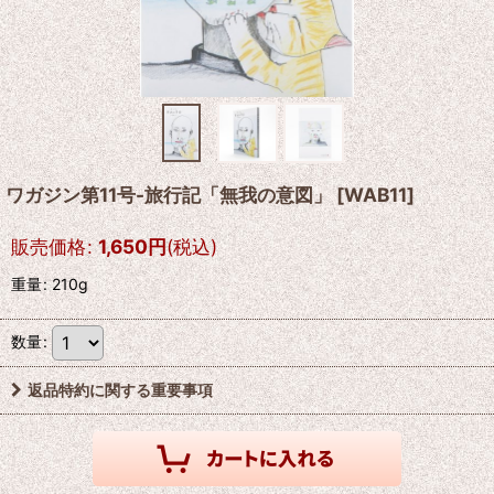
ワガジン第11号-旅行記「無我の意図」
[
WAB11
]
販売価格
:
1,650
円
(税込)
重量
:
210g
数量
:
返品特約に関する重要事項