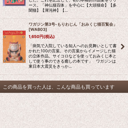
ース。「神仏猫百体」を中心に【大頭猫命】【多
聞猫】【渾沌神】【…
ワガジン第3号-もりわじん「おみくじ猫百覧会」
[
WAB03
]
1,650
円
(税込)
「病気で入院している知人へのお見舞いとして書
かれた100の言葉。その言葉からイメージした猫
の立体作品。サイコロなどを使っておみくじ本と
して使う事のできる癒しの本です」 ワガジンは
東日本大震災をきっか…
この商品を買った人は、こんな商品も買っています