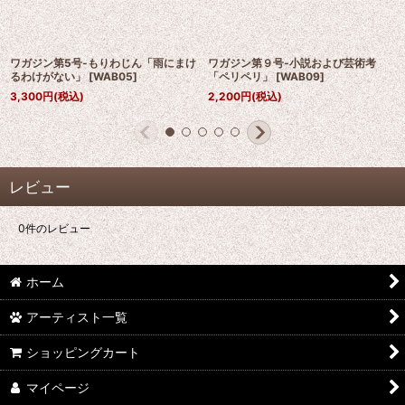
ワガジン第5号-もりわじん「雨にまけ
ワガジン第９号-小説および芸術考
るわけがない」
[
WAB05
]
「ペリペリ」
[
WAB09
]
3,300
円
(税込)
2,200
円
(税込)
レビュー
0
件のレビュー
ホーム
アーティスト一覧
ショッピングカート
マイページ