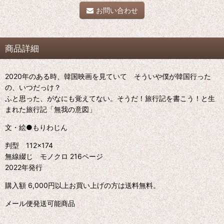
お問い合わせ
商品詳細
2020年のある時、韓国映画を見ていて そういや僕が韓国行った
の、いつだっけ？
ふと思った、がなにも覚えてない。そうだ！旅行記を書こう！と生
まれた旅行記「無我の意図」
文・絵●もりわじん
判型 112×174
無線綴じ モノクロ 216ページ
2022年発行
購入額 6,000円以上お買い上げの方は送料無料。
メール便発送可能商品