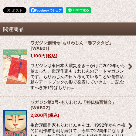
Facebookでシェア
関連商品
ワガジン創刊号-もりわじん「春フタタビ」
[
WAB01
]
1,100
円
(税込)
ワガジンは東日本大震災をきっかけに2012年から
始まった、造形作家もりわじんのアートマガジン
です。もりわじんの日々考えていることや創作活
動をアートブックの形で発表していきます。記念
すべき第1号はもりわ…
ワガジン第2号-もりわじん「神仏猫百覧会」
[
WAB02
]
2,200
円
(税込)
生命形態作家もりわじんさんは、1992年から本格
的に創作猫を創り続けて、今年で22周年になりま
した。これを記念して、初の本格的作品集をリリ