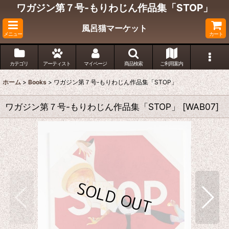
ワガジン第７号-もりわじん作品集「STOP」
風呂猫マーケット
メニュー
カート
カテゴリ
アーティスト
マイページ
商品検索
ご利用案内
ホーム
>
Books
>
ワガジン第７号-もりわじん作品集「STOP」
ワガジン第７号-もりわじん作品集「STOP」
[
WAB07
]