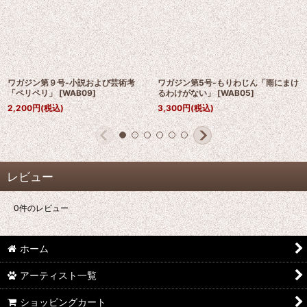
ワガジン第９号-小説および芸術考
ワガジン第5号-もりわじん「雨にまけ
「ペリペリ」
[
WAB09
]
るわけがない」
[
WAB05
]
2,200
円
(税込)
3,300
円
(税込)
レビュー
0
件のレビュー
ホーム
アーティスト一覧
ショッピングカート