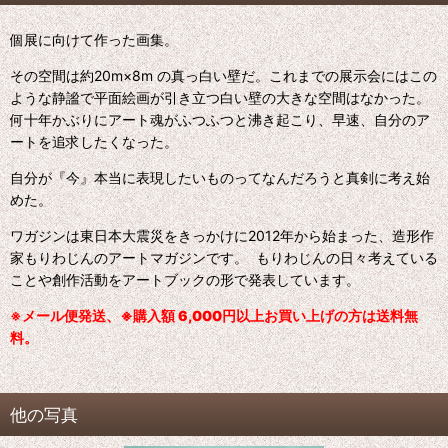
個展に向けて作った画集。
その空間は約
20m×8m
の真っ白い壁だ。これまでの展示会にはこの
ような静謐で平面絵画が引き立つ白い壁の大きな空間はなかった。
何十年かぶりにアート魂がふつふつと沸き起こり、早速、自分のア
ートを追求したくなった。
自分が『今』本当に表現したいものってなんだろうと真剣に考え始
めた。
ワガジンは東日本大震災をきっかけに2012年から始まった、造形作
家もりわじんのアートマガジンです。 もりわじんの日々考えている
ことや創作活動をアートブックの形で発表しています。
※メール便発送、
※購入額 6,000
円以上お買い上げの方は送料無
料。
他の写真