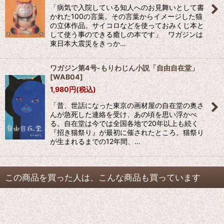
「病気で入院している知人へのお見舞いとして書
かれた100の言葉。その言葉からイメージした猫
の立体作品。サイコロなどを使っておみくじ本と
して使う事のできる癒しの本です」 ワガジンは
東日本大震災をきっか…
ワガジン第4号-もりわじん小説「自由自在堂」
[
WAB04
]
1,980
円
(税込)
「昔、世話になった東京の画材屋の自在堂の奥さ
んが急死した連絡を受け、あの頃を思い浮かべ
る。自在堂は今では全国各地で20年以上も続く
『招き猫祭り』が最初に催されたところ。猫祭り
が生まれるまでの12年間、…
この商品を買った人は、こんな商品も買っています