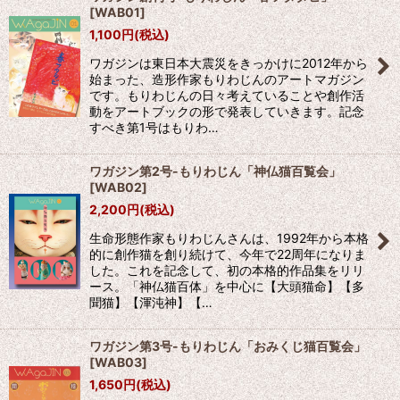
[
WAB01
]
1,100
円
(税込)
ワガジンは東日本大震災をきっかけに2012年から
始まった、造形作家もりわじんのアートマガジン
です。もりわじんの日々考えていることや創作活
動をアートブックの形で発表していきます。記念
すべき第1号はもりわ…
ワガジン第2号-もりわじん「神仏猫百覧会」
[
WAB02
]
2,200
円
(税込)
生命形態作家もりわじんさんは、1992年から本格
的に創作猫を創り続けて、今年で22周年になりま
した。これを記念して、初の本格的作品集をリリ
ース。「神仏猫百体」を中心に【大頭猫命】【多
聞猫】【渾沌神】【…
ワガジン第3号-もりわじん「おみくじ猫百覧会」
[
WAB03
]
1,650
円
(税込)