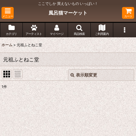
ここでしか 買えないもの いっぱい！
風呂猫マーケット
メニュー
カート
カテゴリ
アーティスト
マイページ
商品検索
ご利用案内
ホーム
>
元祖ふとねこ堂
元祖ふとねこ堂
表示順変更
閉じる
1
件
表示数
:
並び順
:
絞り込む