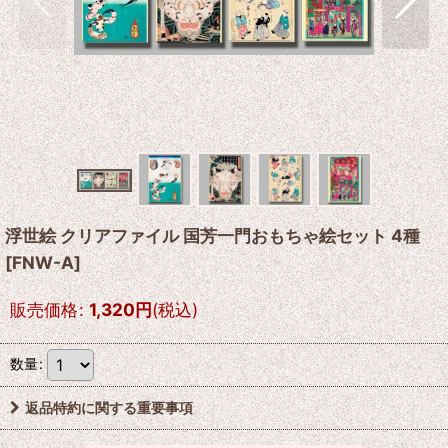
浮世絵 クリアファイル 国芳一門おもちゃ絵セット 4種
[
FNW-A
]
販売価格
:
1,320
円
(税込)
数量
:
返品特約に関する重要事項