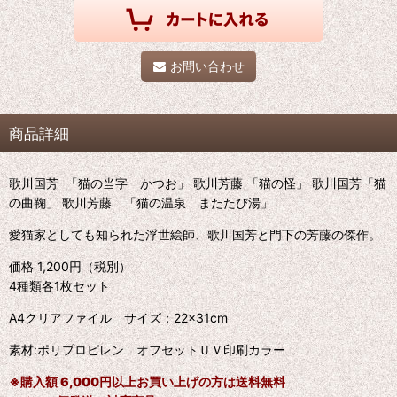
お問い合わせ
商品詳細
歌川国芳
「猫の当字 かつお」
歌川芳藤 「猫の怪」
歌川国芳「猫
の曲鞠」
歌川芳藤 「猫の温泉 またたび湯」
愛猫家としても知られた浮世絵師、歌川国芳と門下の芳藤の傑作。
価格
1,200
円（税別）
4種類各1枚セット
A4クリアファイル サイズ：22×31cm
素材:ポリプロピレン オフセットＵＶ印刷カラー
※
購入額 6,000円以上お買い上げの方は送料無料