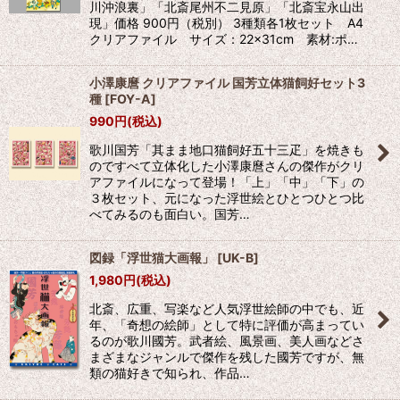
川沖浪裏」「北斎尾州不二見原」「北斎宝永山出
現」価格 900円（税別） 3種類各1枚セット A4
クリアファイル サイズ：22×31cm 素材:ポ…
小澤康麿 クリアファイル 国芳立体猫飼好セット3
種
[
FOY-A
]
990
円
(税込)
歌川国芳「其まま地口猫飼好五十三疋」を焼きも
のですべて立体化した小澤康麿さんの傑作がクリ
アファイルになって登場！「上」「中」「下」の
３枚セット、元になった浮世絵とひとつひとつ比
べてみるのも面白い。国芳…
図録「浮世猫大画報」
[
UK-B
]
1,980
円
(税込)
北斎、広重、写楽など人気浮世絵師の中でも、近
年、「奇想の絵師」として特に評価が高まってい
るのが歌川國芳。武者絵、風景画、美人画などさ
まざまなジャンルで傑作を残した國芳ですが、無
類の猫好きで知られ、作品…