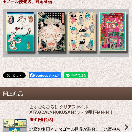
※メール便発送、対応商品
Facebookでシェア
関連商品
ますむらひろし クリアファイル
ATAGOAL×HOKUSAIセット 3種
[
FMH-H1
]
990
円
(税込)
北斎の名画とアタゴオル世界が融合。「北斎神奈