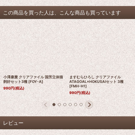
この商品を買った人は、こんな商品も買っています
小澤康麿 クリアファイル 国芳立体猫
ますむらひろし クリアファイル
飼好セット3種
[
FOY-A
]
ATAGOAL×HOKUSAIセット 3種
[
FMH-H1
]
990
円
(税込)
990
円
(税込)
レビュー