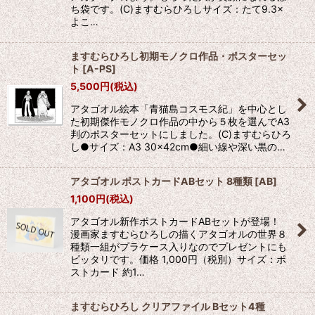
ち袋です。(C)ますむらひろしサイズ：たて9.3×
よこ…
ますむらひろし初期モノクロ作品・ポスターセッ
ト
[
A-PS
]
5,500
円
(税込)
アタゴオル絵本「青猫島コスモス紀」を中心とし
た初期傑作モノクロ作品の中から５枚を選んでA3
判のポスターセットにしました。(C)ますむらひろ
し●サイズ：A3 30×42cm●細い線や深い黒の…
アタゴオル ポストカードABセット 8種類
[
AB
]
1,100
円
(税込)
アタゴオル新作ポストカードABセットが登場！
漫画家ますむらひろしの描くアタゴオルの世界８
種類一組がプラケース入りなのでプレゼントにも
ピッタリです。価格 1,000円（税別）サイズ：ポ
ストカード 約1…
ますむらひろし クリアファイル Bセット4種