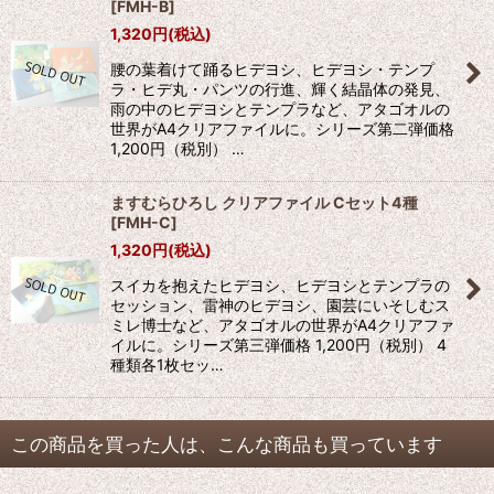
[
FMH-B
]
1,320
円
(税込)
腰の葉着けて踊るヒデヨシ、ヒデヨシ・テンプ
ラ・ヒデ丸・パンツの行進、輝く結晶体の発見、
雨の中のヒデヨシとテンプラなど、アタゴオルの
世界がA4クリアファイルに。シリーズ第二弾価格
1,200円（税別） …
ますむらひろし クリアファイル Cセット4種
[
FMH-C
]
1,320
円
(税込)
スイカを抱えたヒデヨシ、ヒデヨシとテンプラの
セッション、雷神のヒデヨシ、園芸にいそしむス
ミレ博士など、アタゴオルの世界がA4クリアファ
イルに。シリーズ第三弾価格 1,200円（税別） 4
種類各1枚セッ…
この商品を買った人は、こんな商品も買っています