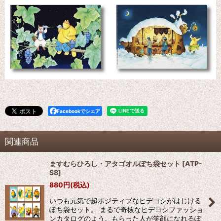
Facebookでシェア
関連商品
ますむらひろし・アタゴオルぽち袋セット
[
ATP-
S8
]
880
円
(税込)
いつも元気で超ポジティブなヒデヨシがはじける
ぽち袋セット。 まるで奇抜なヒデヨシファッショ
ンカタログのよう。もらった人が笑顔になれるぽ