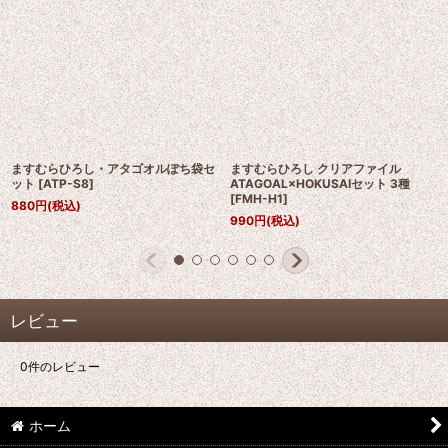
ますむらひろし・アタゴオルぽち袋セ
ますむらひろし クリアファイル
ット
[
ATP-S8
]
ATAGOAL×HOKUSAIセット 3種
[
FMH-H1
]
880
円
(税込)
990
円
(税込)
レビュー
0
件のレビュー
ホーム